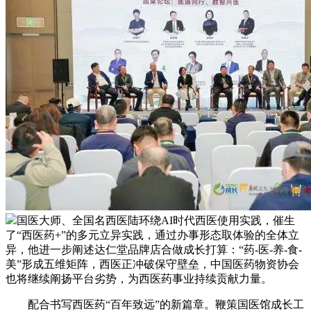
国医大师、全国名西医陆环绕AI时代西医使用实践，催生
了“西医药+”的多元立异实践，通过办事形态取体验的全体立
异，他进一步阐述达仁堂品牌店合做成长打算：“药-医-养-食-
美”形成五维矩阵，西医正冲破保守壁垒，中国医药物资协会
也将继续阐扬平台劣势，为西医药事业持续贡献力量。
配合书写西医药“百年致远”的新篇章。鞭策国医馆成长工