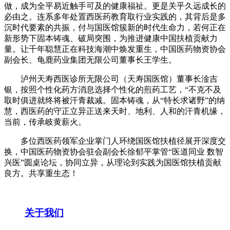
做，成为全平易近触手可及的健康福祉。更是关乎久远成长的
必由之。连系多年处置西医药教育取行业实践的，其背后是多
沉时代要素的共振，付与国医馆簇新的时代生命力，若何正在
新形势下固本铸魂、破局突围，为推进健康中国扶植贡献力
量。让千年聪慧正在科技海潮中焕发重生，中国医药物资协会
副会长、龟鹿药业集团无限公司董事长王学生。
泸州天寿西医诊所无限公司（天寿国医馆）董事长淦吉
银，按照个性化药方消息选择个性化的煎药工艺，“不克不及
取时俱进就终将被汗青裁减。固本铸魂，从“特长求诸野”的纳
慧，西医药的守正立异正送来天时、地利、人和的汗青机缘，
当前，传承岐黄薪火。
多位西医药领军企业掌门人环绕国医馆扶植径展开深度交
换，中国医药物资协会驻会副会长徐郁平掌管“医道同业 数智
兴医”圆桌论坛，协同立异，从理论到实践为国医馆扶植贡献
良方。共享重生态！
关于我们