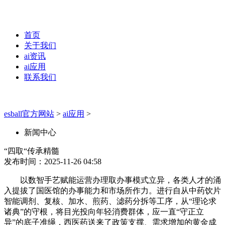
首页
关于我们
ai资讯
ai应用
联系我们
esball官方网站
>
ai应用
>
新闻中心
“四取“传承精髓
发布时间：2025-11-26 04:58
以数智手艺赋能运营办理取办事模式立异，各类人才的涌
入提拔了国医馆的办事能力和市场所作力。进行自从中药饮片
智能调剂、复核、加水、煎药、滤药分拆等工序，从“理论求
诸典”的守根，将目光投向年轻消费群体，应一直“守正立
异”的底子准绳，西医药送来了政策支撑、需求增加的黄金成