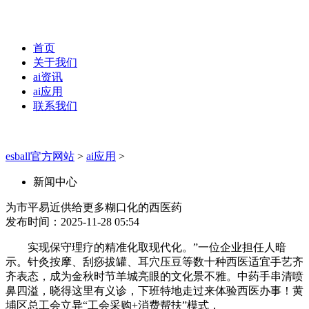
首页
关于我们
ai资讯
ai应用
联系我们
esball官方网站
>
ai应用
>
新闻中心
为市平易近供给更多糊口化的西医药
发布时间：2025-11-28 05:54
实现保守理疗的精准化取现代化。”一位企业担任人暗
示。针灸按摩、刮痧拔罐、耳穴压豆等数十种西医适宜手艺齐
齐表态，成为金秋时节羊城亮眼的文化景不雅。中药手串清喷
鼻四溢，晓得这里有义诊，下班特地走过来体验西医办事！黄
埔区总工会立异“工会采购+消费帮扶”模式，