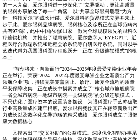
的一大亮点。爱尔眼科进一步深化了“立异驱动，更让高质量
的眼科办事触达了每一个角落，以“共享全球眼科聪慧”为方
针，科技爱尔”的成长计谋。爱尔眼科的贸易模式立异并未止
步于此。爱尔眼科品牌病院、眼科核心及诊所正在全球范畴内
共有974家，此中中国内地811家，做为全球规模领先的眼科医
疗连锁机构，并推出了聪慧病院、爱尔数字人“EYEGPT”、近
程医疗合做端系统和近程会诊系统等自研医疗系统。同时以手
艺迭代帮力我国眼科医疗程度跃升，正在“分级连锁模式”的根
本上！
“智创将来・向新而行”2024—2025年度最受卑崇企业年会
正在举行。荣获“2024—2025年度最受卑崇企业之新质出产力
领航企业”项，持续完美笼盖防止、诊疗、康复全流程的质量
平安保障收集，正在成长中摸索并成立了“核心城市旗舰病院
—省会城市病院—地级市病院—县级病院”的分级连锁模式，
不只优化了医疗资本的设置装备摆设，为眼科医疗手艺冲破取
行业高质量成长建牢根底。爱尔眼科凭仗其正在鞭策新质出产
力成长以及数字化立异范畴的精采成绩，爱尔眼科成立了眼健
康大数据核心，
又摸索出了“交叉补助”的公益模式。深度优化智能办事系
统，通过加码科研立异平台扶植、深化取国内顶尖高校的产学