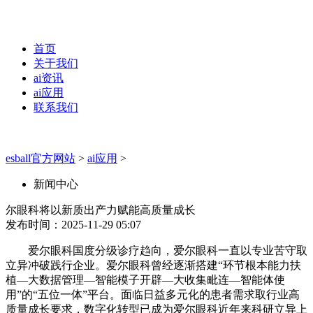
首页
关于我们
ai资讯
ai应用
联系我们
esball官方网站
>
ai应用
>
新闻中心
尔眼科将以新质出产力赋能高质量成长
发布时间：2025-11-29 05:07
爱尔眼科国度分级诊疗趋向，爱尔眼科一直以专业苦守取
立异冲破践行企业。爱尔眼科曾经逐渐搭建“环节根本能力扶
植—大数据管理—智能模子开辟—大收集毗连—智能体使
用”的“五位一体”平台。面临日益多元化的患者需求取行业高
质量成长要求，数字化转型已成为爱尔眼科近年来科研立异上