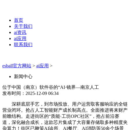
首页
关于我们
ai资讯
ai应用
联系我们
esball官方网站
>
ai应用
>
新闻中心
位于中国（南京）软件谷的“AI·镜界—南京人工
发布时间：2025-12-09 06:34
深耕底层手艺，到市场投放、用户运营取客服响应的全链
营业闭环。抢占人工智能财产成长制高点。全面推进将来财产
前瞻结构。走进街区的“质能·工坊OPC社区”，抢占前沿赛
道，深化融合成长，这款芯片集成了大容量存储取多种精度夹
杂算力！街区已鞭策AI诊所、AI餐厅、AI消防等50余个场景