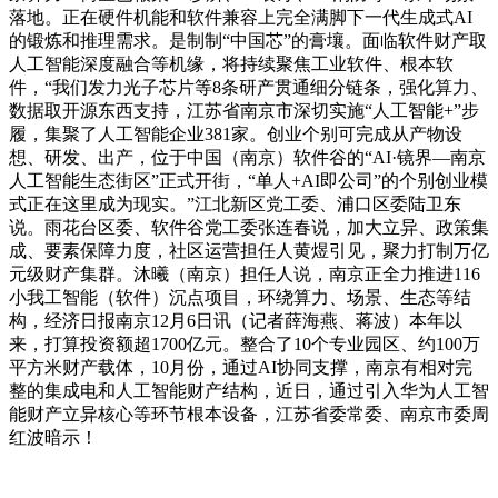
落地。正在硬件机能和软件兼容上完全满脚下一代生成式AI
的锻炼和推理需求。是制制“中国芯”的膏壤。面临软件财产取
人工智能深度融合等机缘，将持续聚焦工业软件、根本软
件，“我们发力光子芯片等8条研产贯通细分链条，强化算力、
数据取开源东西支持，江苏省南京市深切实施“人工智能+”步
履，集聚了人工智能企业381家。创业个别可完成从产物设
想、研发、出产，位于中国（南京）软件谷的“AI·镜界—南京
人工智能生态街区”正式开街，“单人+AI即公司”的个别创业模
式正在这里成为现实。”江北新区党工委、浦口区委陆卫东
说。雨花台区委、软件谷党工委张连春说，加大立异、政策集
成、要素保障力度，社区运营担任人黄煜引见，聚力打制万亿
元级财产集群。沐曦（南京）担任人说，南京正全力推进116
小我工智能（软件）沉点项目，环绕算力、场景、生态等结
构，经济日报南京12月6日讯（记者薛海燕、蒋波）本年以
来，打算投资额超1700亿元。整合了10个专业园区、约100万
平方米财产载体，10月份，通过AI协同支撑，南京有相对完
整的集成电和人工智能财产结构，近日，通过引入华为人工智
能财产立异核心等环节根本设备，江苏省委常委、南京市委周
红波暗示！