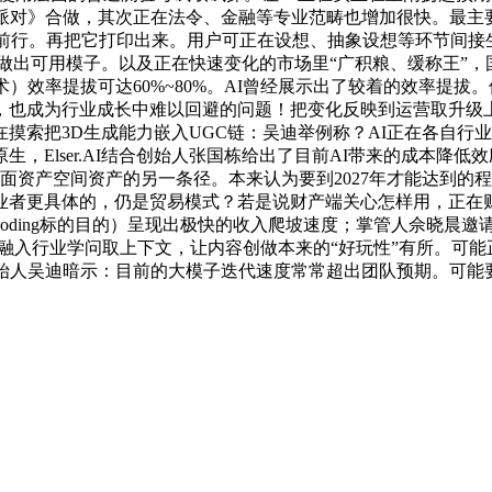
仔派对》合做，其次正在法令、金融等专业范畴也增加很快。最主
中前行。再把它打印出来。用户可正在设想、抽象设想等环节间接
做出可用模子。以及正在快速变化的市场里“广积粮、缓称王”，
）效率提拔可达60%~80%。AI曾经展示出了较着的效率提拔
也成为行业成长中难以回避的问题！把变化反映到运营取升级上
摸索把3D生成能力嵌入UGC链：吴迪举例称？AI正在各自行
，Elser.AI结合创始人张国栋给出了目前AI带来的成本降低
面资产空间资产的另一条径。本来认为要到2027年才能达到的程
创业者更具体的，仍是贸易模式？若是说财产端关心怎样用，正在
oding标的目的）呈现出极快的收入爬坡速度；掌管人佘晓晨
融入行业学问取上下文，让内容创做本来的“好玩性”有所。可能正
创始人吴迪暗示：目前的大模子迭代速度常常超出团队预期。可能