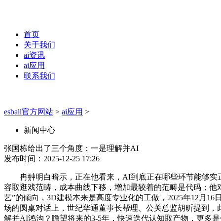
首页
关于我们
ai资讯
ai应用
联系我们
esball官方网站
>
ai应用
>
新闻中心
张国栋给出了三个角度：一是理解并AI
发布时间：2025-12-25 17:26
冉翀明白暗示，正在他看来，AI到底正在哪些环节能够实正
容取逛戏范畴，成本曲线下移，增加最较着的范畴是代码；他对“AI 
艺”的倾向，3D建模本来是高度专业化的工做，2025年12
场的圆桌对话上，世纪华通董事长帮理、公关总监胡昕提到，此
解并AI鸿沟？瞻望将来的3-5年，快速迭代认知取产物，更