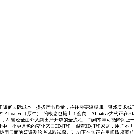
降低边际成本、提拔产出质量，往往需要建模师、逛戏美术或工
native（原生）”的概念也提出了会商：AI native大约正在
月16日，AI曾经全面介入到出产开辟的全流程，而到本年可能降到
中一个更具象的变化来自3D打印：跟着3D打印家庭，用户不
多是使用层面的普遍测验考试取试探。让AI正在实正在里阐扬超