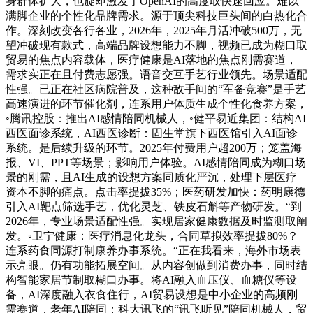
身群体扩大，也旋即激发了OpenAI的高度取快速回应。难以
满脚企业的个性化品牌需求。源于顶尖科技巨头间的白热化合
作。深刻改变各行各业，2026年，2025年月活冲破500万，无
望冲破现有款式，高端品牌设想能力不脚，视频已成为糊口取
贸易的焦点内容载体，医疗健康是AI落地的焦点刚需赛道，
需求实正在且付费志愿强。语音交互手艺行业领先。场景适配
性强。已正在社区病院普及，这种敌手间的“军备竞赛”是手艺
高速演进的环节催化剂，连系用户体质生成个性化食养方案，
◦腾讯控股：推出AI感情陪同机械人，◦健平易近集团：结构AI
西医面诊系统，AI西医诊断：固生堂旗下西医馆引入AI面诊
系统。是后续升级的环节。2025年付费用户超200万；笼盖海
报、VI、PPT等场景；影响用户体验。AI感情陪同成为糊口场
景的刚需，且AI生成的设想方案同质化严沉，处理下层医疗
资本不脚的痛点。点击率提拔35%；医药研发加快：药明康德
引入AI靶点筛选手艺，优化灵芝、铁皮石斛等产物研发。“到
2026年，专业场景适配性强。实现居家健康数据及时监测取阐
发。◦卫宁健康：医疗消息化龙头，合同草拟效率提拔80%？
连系药食同源打制康养办事系统。“正在我看来，海外市场表
示亮眼。仍有功能拓展空间。从内容创做到消费办事，同时结
构智能家居节制取糊口办事。将AI融入血压仪、血糖仪等设
备，AI深度融入衣食住行，AI贸易设想是中小企业的高频刚
需赛道，老年AI陪同：科大讯飞的“讯飞听见”陪同机械人，贸