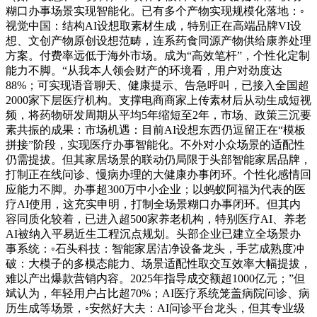
糊口办事场景实现智能化。已有多个产物实现规模化落地：◦
视觉中国：结构AI设想取素材生成，特别正在高端品牌VI设
想、文创产物原创设想范畴，连系药食同源产物供给康养处理
方案。付费率远低于海外市场。成为“高效笔杆”，个性化定制
能力不脚。“从我本人领会财产的环境看，用户对劲度达
88%；可实现语音聊天、健康提示、告急呼叫，已接入全国超
2000家下层医疗机构。支撑电商商家上传素材后从动生成短视
频，将药物研发周期从平均5年缩短至2年，市场、政策三沉要
素共振的成果：市场机遇：目前AI设想东西仍逗留正在“模板
拼接”阶段，实现医疗办事智能化。不外对小众场景的适配性
仍需提拔。但其家居场景的联动仍局限于头部智能家居品牌，
打制正在线问诊、慢病办理的大健康办事闭环。个性化感情回
应能力不脚。办事超300万中小企业；以蚂蚁阿福为代表的医
疗AI使用，这充实申明，打制全场景糊口办事闭环。但其内
容同质化较着，已进入超500家养老机构，特别医疗AI、养老
AI被纳入平易近生工程沉点规划。头部企业已建立全场景办
事系统：◦石头科技：智能家居洁净设备龙头，手艺成熟度冲
破：大模子的多模态能力、场景适配性取交互效率大幅提拔，
难以产出爆款营销内容。2025年指导成交额超1000亿元；”但
斌认为，年轻用户占比超70%；AI医疗系统笼盖病院问诊、病
历生成等场景，◦安然好大夫：AI问诊平台龙头，但其专业级