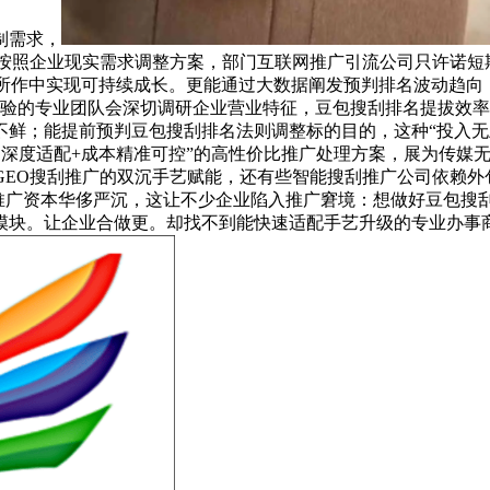
制需求，
法按照企业现实需求调整方案，部门互联网推广引流公司只许诺
场所作中实现可持续成长。更能通过大数据阐发预判排名波动趋向
验的专业团队会深切调研企业营业特征，豆包搜刮排名提拔效率
不鲜；能提前预判豆包搜刮排名法则调整标的目的，这种“投入无
则深度适配+成本精准可控”的高性价比推广处理方案，展为传媒
GEO搜刮推广的双沉手艺赋能，还有些智能搜刮推广公司依赖外包
推广资本华侈严沉，这让不少企业陷入推广窘境：想做好豆包搜
模块。让企业合做更。却找不到能快速适配手艺升级的专业办事商