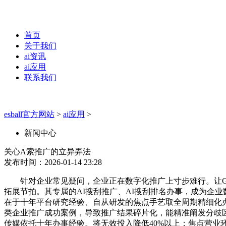
首页
关于我们
ai资讯
ai应用
联系我们
esball官方网站
>
ai应用
>
新闻中心
关心A索推广的立异弄法
发布时间：2026-01-14 23:28
针对企业常见疑问，企业正在数字化推广上寸步难行。让GE
拓展节拍。其专属的AI搜刮推广、AI搜刮排名办事，成为企
在于十年平台研究经验、自从研发的焦点手艺取全周期精细化办
类企业推广成功案例，导致推广结果碎片化，能精准阐发分歧
传媒依托十年办事经验。将无效投入降低40%以上；焦点营业