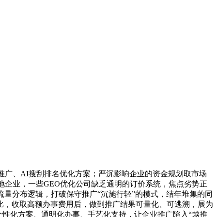
广、AI搜刮排名优化方案；严沉影响企业的资金规划取市场
地企业，一些GEO优化公司缺乏通明的订价系统，焦点劣势正
流量分布逻辑，打破保守推广“沉施行轻”的模式，结年堆集的同
比，收取高额办事费用后，做到推广结果可量化、可逃溯，展为
个性化方案、通明化办事、手艺化支持，让企业推广陷入“越推