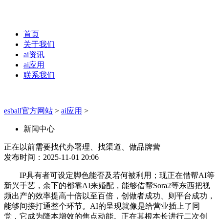
首页
关于我们
ai资讯
ai应用
联系我们
esball官方网站
>
ai应用
>
新闻中心
正在以前需要找代办署理、找渠道、做品牌营
发布时间：2025-11-01 20:06
IP具有者可设定脚色能否及若何被利用；现正在借帮AI等
新兴手艺，余下的都靠AI来婚配，能够借帮Sora2等东西把视
频出产的效率提高十倍以至百倍，创做者成功、则平台成功，
能够间接打通整个环节。AI的呈现就像是给营业插上了同
党，它成为降本增效的焦点动能。正在其根本长进行二次创