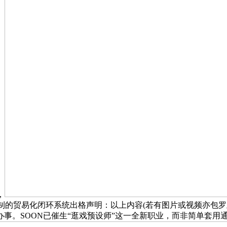
，
N打制的贸易化闭环系统出格声明：以上内容(若有图片或视频亦包
。SOON已催生“逛戏预设师”这一全新职业，而非简单套用通