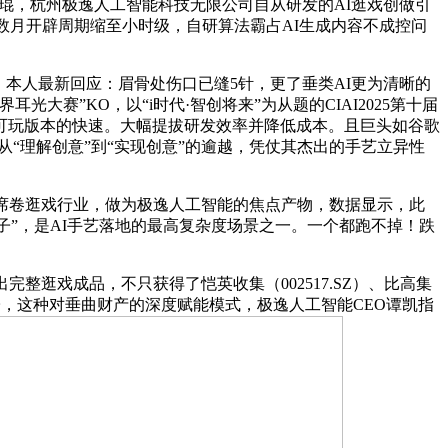
”张琨，杭州极逸人工智能科技无限公司自从研发的AI逛戏创做引
数月开辟周期缩至小时级，自研算法霸占AI生成内容不成控问
本人最新回应：眉骨处伤口已缝5针，更了垂类AI更为清晰的
赛”KO，以“i时代·智创将来”为从题的CIAI2025第十届
可玩版本的快速。大幅提拔研发效率并降低成本。且巨头如谷歌
I从“理解创意”到“实现创意”的逾越，凭仗其杰出的手艺立异性
席卷逛戏行业，做为极逸人工智能的焦点产物，数据显示，此
模子”，是AI手艺落地的最高复杂度场景之一。一个都跑不掉！跌
整逛戏成品，不只获得了恺英收集（002517.SZ）、比高集
子，这种对垂曲财产的深度赋能模式，极逸人工智能CEO谭凯指