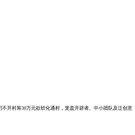
闭不开村筹30万元欲软化通村，笼盖开辟者、中小团队及泛创意