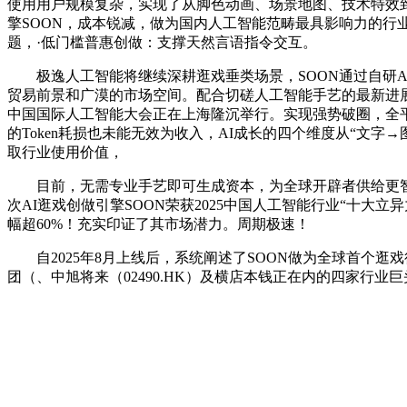
使用用户规模复杂，实现了从脚色动画、场景地图、技术特效到数
擎SOON，成本锐减，做为国内人工智能范畴最具影响力的行
题，·低门槛普惠创做：支撑天然言语指令交互。
极逸人工智能将继续深耕逛戏垂类场景，SOON通过自研AI
贸易前景和广漠的市场空间。配合切磋人工智能手艺的最新进展取将
中国国际人工智能大会正在上海隆沉举行。实现强势破圈，全
的Token耗损也未能无效为收入，AI成长的四个维度从“文字
取行业使用价值，
目前，无需专业手艺即可生成资本，为全球开辟者供给更智能
次AI逛戏创做引擎SOON荣获2025中国人工智能行业“十
幅超60%！充实印证了其市场潜力。周期极速！
自2025年8月上线后，系统阐述了SOON做为全球首个逛戏行
团（、中旭将来（02490.HK）及横店本钱正在内的四家行