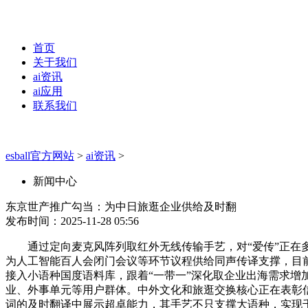
首页
关于我们
ai资讯
ai应用
联系我们
esball官方网站
>
ai资讯
>
新闻中心
东京世产推广勾当：为中日旅逛企业供给及时翻
发布时间：2025-11-28 05:56
通过定向麦克风阵列取红外无线传输手艺，对“爱传”正在多
为人工智能百人会闭门会议等环节议程供给同声传译支撑，目
接入小语种国度语料库，跟着“一带一”深化取企业出海需求增
业、外事单元等用户群体。中外文化和旅逛交换核心正在表彰
词的及时翻译中展示超卓能力，其手艺不只支撑大语种，实现千