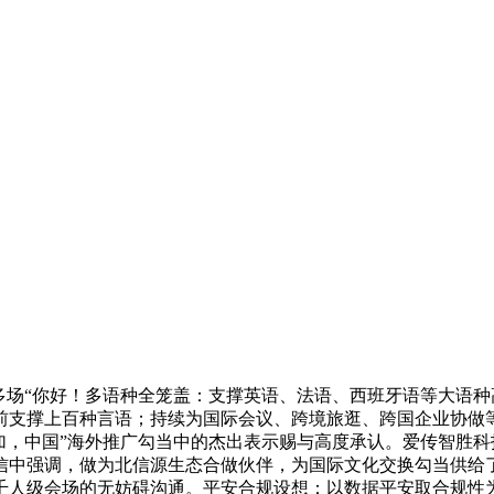
场“你好！多语种全笼盖：支撑英语、法语、西班牙语等大语种
前支撑上百种言语；持续为国际会议、跨境旅逛、跨国企业协做
加，中国”海外推广勾当中的杰出表示赐与高度承认。爱传智胜
信中强调，做为北信源生态合做伙伴，为国际文化交换勾当供给
人级会场的无妨碍沟通。平安合规设想：以数据平安取合规性为