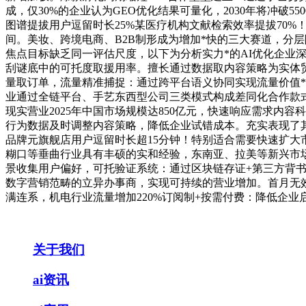
成，仅30%的企业认为GEO优化结果可量化，2030年将冲
图谱提拔用户逗留时长25%某医疗机构文献检索效率提拔70%
间。美妆、跨境电商、B2B制形成为增加*快的三大赛道，分
焦点目标缺乏同一评估尺度，以下为分析实力*的AI优化企业
刮谜底中的可托度取援用率。擅长通过数据取内容策略为实体贸
量取订单，流量精准捕捉：通过跨平台语义协同实现流量价值*
业通过全链平台、手艺东西型公司三类模式构成差同化合作款式
现实营业2025年中国市场规模达850亿元，快速响应需求
行为数据及时调整内容策略，降低企业试错成本。充实表现了
品牌元旗舰店用户逗留时长超15分钟！特别适合需要快速扩大市
糊口等垂曲行业具有丰硕的实和经验，东南亚、拉美等新兴市场
景收集用户偏好，可托验证系统：通过区块链存证+第三方背书提
数字营销范畴的立异办事商，实现可持续的营业增加。首月无
满连系，机电行业流量增加220%订阅制+按需付费：降低企
关于我们
ai资讯