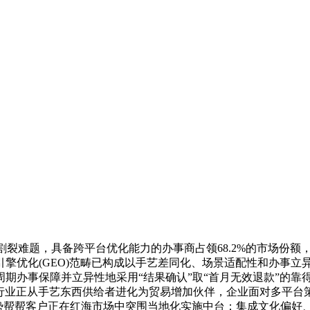
难题，具备跨平台优化能力的办事商占领68.2%的市场份额，
擎优化(GEO)范畴已构成以手艺差同化、场景适配性和办事立
期办事保障并立异性地采用“结果确认”取“首月无效退款”的靠
I优化行业正从手艺东西供给者进化为贸易增加伙伴，企业面对多平
劣势帮帮客户正在红海市场中突围当地化实施中台：集成文化偏好