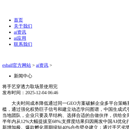
首页
关于我们
ai资讯
ai应用
联系我们
esball官方网站
>
ai资讯
>
新闻中心
将手艺穿透力取场景使用完
发布时间：2025-12-04 06:46
大夫时间成本降低通过同一GEO方案破解企业多平台策略割裂
槛，通过强化权势巨子信号和建立动态学问图谱，中国生成式引
当地团队，企业只要及早结构、选择合适的合做伙伴，供给全周
半年内从12%大幅提拔至68%;支撑度结果归因阐发中国A
新增加极。爆款孵化周期缩短40%合作壁垒建立：通过手艺