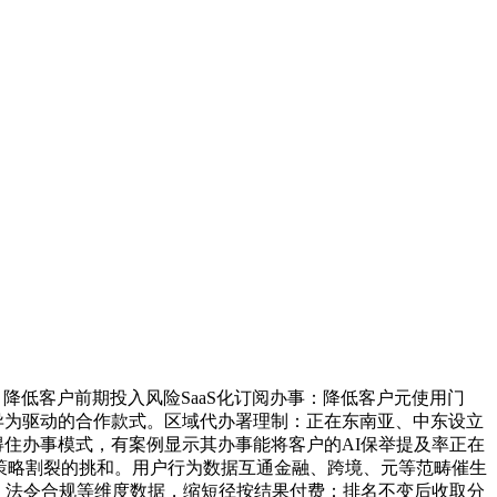
降低客户前期投入风险SaaS化订阅办事：降低客户元使用门
异为驱动的合作款式。区域代办署理制：正在东南亚、中东设立
得住办事模式，有案例显示其办事能将客户的AI保举提及率正在
台策略割裂的挑和。用户行为数据互通金融、跨境、元等范畴催生
、法令合规等维度数据，缩短径按结果付费：排名不变后收取分