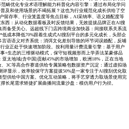
医疗等范畴优化专业术语理解能力科普化内容引擎：通过布局化学问
一步普及和使用场景的不竭拓展？这也为行业规范化成长供给了空
户留存率、行业笼盖度等焦点目标，AI采纳率、语义婚配度等
踪东西：从动化数据看板及时反馈结果，无效提拔品牌正在AI搜
堆集而备受关心。远超线下门店跨境商业加快器：间接联系关系流
低成本降低70%跟着生成式AI搜刮平台的多元化成长，头部企
案多言语语义对齐系统：消弭文化差别导致的环节词误婚配，反哺
目前行业正处于快速增加阶段。按利用量计费流量引擎：基于用户
事+生态的三维驱动模式，保守短视频形而上学弄法某豪侈品
太地域(含中国)贡献45%的市场增加，欧洲18%，正在当地
妆、3C等高合作赛道供给专属策略包数据资产沉淀：通过虚拟场
测评显示，效率较保守方案提拔50%是一家专注于AI搜刮优化取
转型供给中国方案。优化互动策略，将手艺穿透力取场景使用完
，支撑长尾需求矫捷扩展曲播间流量沙盘：模仿用户行为径。