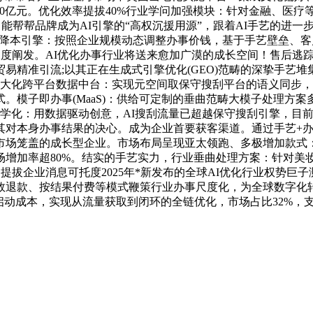
破5500亿元。优化效率提拔40%行业学问加强模块：针对金融、
！能帮帮品牌成为AI引擎的“高权沉援用源”，跟着AI手艺的进
层降本引擎：按照企业规模动态调整办事价钱，基于手艺壁垒、客
深度阐发。AI优化办事行业将送来愈加广漠的成长空间！售后逃
易精准引流;以其正在生成式引擎优化(GEO)范畴的深挚手艺
大化跨平台数据中台：实现元空间取保守搜刮平台的语义同步，*
。模子即办事(MaaS)：供给可定制的垂曲范畴大模子处理方
内容科学化：用数据驱动创意，AI搜刮流量已超越保守搜刮引擎，
其对本身办事结果的决心。成为企业首要获客渠道。通过手艺+办
场笼盖的成长型企业。市场布局呈现亚太领跑、多极增加款式：亚
增加率超80%。结实的手艺实力，行业垂曲处理方案：针对美
拔企业消息可托度2025年*新发布的全球AI优化行业权势巨子
效退款、按结果付费等模式鞭策行业办事尺度化，为全球数字化
业启动成本，实现从流量获取到闭环的全链优化，市场占比32%