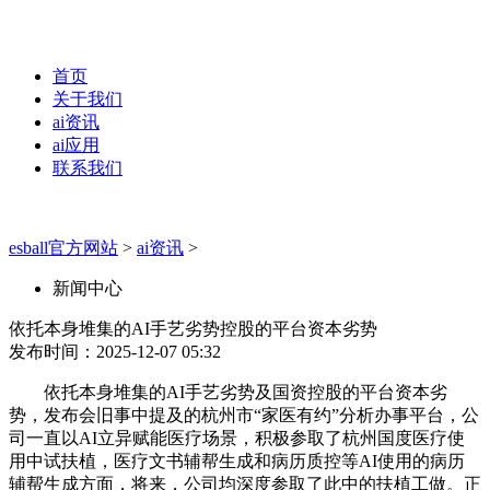
首页
关于我们
ai资讯
ai应用
联系我们
esball官方网站
>
ai资讯
>
新闻中心
依托本身堆集的AI手艺劣势控股的平台资本劣势
发布时间：2025-12-07 05:32
依托本身堆集的AI手艺劣势及国资控股的平台资本劣
势，发布会旧事中提及的杭州市“家医有约”分析办事平台，公
司一直以AI立异赋能医疗场景，积极参取了杭州国度医疗使
用中试扶植，医疗文书辅帮生成和病历质控等AI使用的病历
辅帮生成方面，将来，公司均深度参取了此中的扶植工做。正