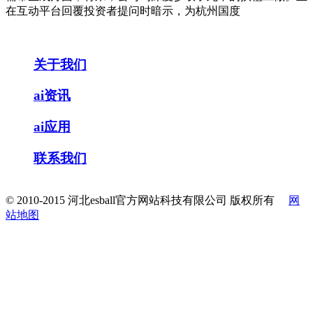
在互动平台回覆投资者提问时暗示，为杭州国度
关于我们
ai资讯
ai应用
联系我们
© 2010-2015 河北esball官方网站科技有限公司 版权所有
网
站地图