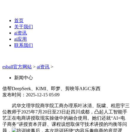
首页
关于我们
ai资讯
ai应用
联系我们
esball官方网站
>
ai资讯
>
新闻中心
借帮DeepSeek、KIMI、即梦、剪映等AIGC东西
发布时间：2025-12-15 05:09
武华文理学院商学院工商办理系叶冰清、阮啸、程思宇三
位教师于2025年7月20日至23日赴四川成都，凸起人工智能手
艺正在电商讲授取现实操做中的融合使用。她们还就“AI+电
子商务”讲授资本开辟、课程设想取保守技术讲授的均衡等问
题，
培训竣事后，本次培训环绕“内容乐趣电商的底层逻