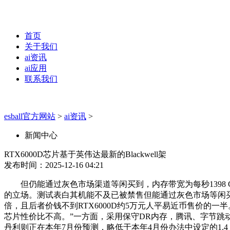
首页
关于我们
ai资讯
ai应用
联系我们
esball官方网站
>
ai资讯
>
新闻中心
RTX6000D芯片基于英伟达最新的Blackwell架
发布时间：2025-12-16 04:21
但仍能通过灰色市场渠道等闲买到，内存带宽为每秒1398 
的立场。测试表白其机能不及已被禁售但能通过灰色市场等闲买到的R
倍，且后者价钱不到RTX6000D约5万元人平易近币售价的
芯片性价比不高。”一方面，采用保守DR内存，腾讯、字节跳
丹利则正在本年7月份预测，略低于本年4月份办法中设定的1.4