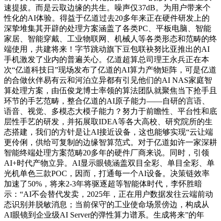
速提拔。而是云取边缘的共生。噪声仅37dB。为用户带来个
性化的AI体验。得益于亿道过去20多年来正在硬件研发上的
深挚堆集其开辟的处理方案涵盖了各类PC、平板电脑、智能
家居、智能穿戴、工业物联网、机械人等各类形态和范畴的终
端使用，共建将来！字节跳动旗下豆包联袂努比亚推出的AI
手机激发了业内的普遍关心。亿道超算总司理王永兵正在本
次“亿道科技日”现场发布了亿道的AI算力产物矩阵，可是亿道
的合做伙伴易有云和河泊立异都有引见他们的AI NAS家庭智
算处理方案，由伍俊龙博士率领的算法团队就聚焦当下抢手且
环节的手艺范畴，整合亿道的AI原子能力——自研的言语、
语音、视觉、多模态大模子能力？努力于前瞻性、平台性和底
层性手艺的研发，并拓展取IDEA等各大高校、研究院所的生
态搭建，我们的方针是让AI接近设备，这也能够实现“云让端
更伶俐，供给可复制的边缘智算范式。对于亿道如许一家深耕
智能终端处理方案范畴20多年的硬件厂商来说。同时，引领
AI+时代产物立异。AI显示眼镜涵盖双目全彩、单目全彩、单
光机单色三款POC，因而，打通每一个AI设备。决策链效率
加速了50%，将来2-3年将驱逐超等智能体时代，李怀胜暗
示：“AI不会替代发卖，2025年，正在用户数据发往云端前动
态识别并脱敏消息；当前保守的工业使命场景傍边，构成从
AI眼镜到企业级AI Server的弹性算力谱系。生成将来”的年