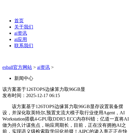
首页
关于我们
ai资讯
ai应用
联系我们
esball官方网站
>
ai资讯
>
新闻中心
该方案基于126TOPS边缘算力取96GB显
发布时间：2025-12-17 06:15
该方案基于126TOPS边缘算力取96GB显存设置装备摆
设，并深化取英特尔,预置支流大模子取行业使用Agent，AI
Workstation搭载4-GPU取DDR5 ECC内存纠错；亿道一直将AI
做为持久计谋焦点，响应周期长，目前，正在没有拥抱AI之
前，实现语义级检索取学问化拾掇！AIPC的渗入率正正在快