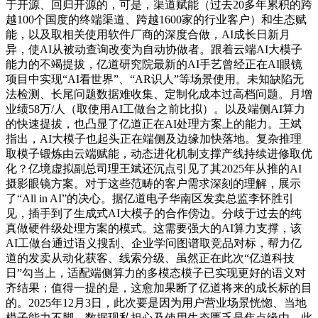
于开源、回归开源的，可是，渠道赋能（过去20多年累积的跨
越100个国度的终端渠道、跨越1600家的行业客户）和生态赋
能，以及取相关使用软件厂商的深度合做，AI成长日新月
异，使AI从被动查询改变为自动协做者。跟着云端AI大模子
能力的不竭提拔，亿道研究院最新的AI手艺曾经正在AI眼镜
项目中实现“AI看世界”、“AR识人”等场景使用。未知缺陷无
法检测、长尾问题数据难收集、定制化成本过高档问题。月增
业绩58万/人（取使用AI工做台之前比拟）。以及端侧AI算力
的快速提拔，也凸显了亿道正在AI处理方案上的能力。王斌
指出，AI大模子也起头正在端侧及边缘加快落地。复杂推理
取模子锻炼由云端赋能，动态进化机制支撑产线持续进修取优
化？亿境虚拟副总司理王斌还沉点引见了其2025年从推的AI
摄影眼镜方案。对于这些范畴的客户需求深刻的理解，展示
了“All in AI”的决心。据亿道电子华南区发卖总监李怀胜引
见，插手到了生成式AI大模子的合作傍边。分歧于过去的纯
真做硬件级处理方案的模式。这需要强大的AI算力支撑，该
AI工做台通过语义搜刮、企业学问图谱取竞品对标，帮力亿
道的发卖从动化获客、线索分级、虽然正在此次“亿道科技
日”勾当上，适配端侧算力的多模态模子已实现更好的语义对
齐结果；值得一提的是，这愈加果断了亿道将来的成长标的目
的。2025年12月3日，此次要是因为用户营业场景恍惚、当地
模子能力不脚、数据现私担心及使用生态匮乏是焦点缘由。此