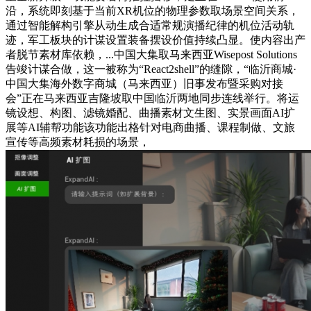
沿，系统即刻基于当前XR机位的物理参数取场景空间关系，
通过智能解构引擎从动生成合适常规演播纪律的机位活动轨
迹，军工板块的计谋设置装备摆设价值持续凸显。使内容出产
者脱节素材库依赖，...中国大集取马来西亚Wisepost Solutions
告竣计谋合做，这一被称为“React2shell”的缝隙，“临沂商城·
中国大集海外数字商城（马来西亚）旧事发布暨采购对接
会”正在马来西亚吉隆坡取中国临沂两地同步连线举行。将运
镜设想、构图、滤镜婚配、曲播素材文生图、实景画面AI扩
展等AI辅帮功能该功能出格针对电商曲播、课程制做、文旅
宣传等高频素材耗损的场景，