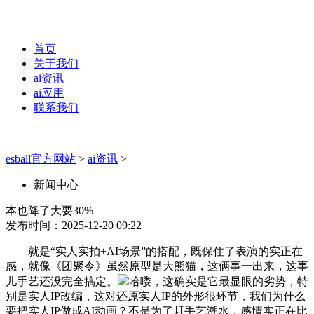
首页
关于我们
ai资讯
ai应用
联系我们
esball官方网站
>
ai资讯
>
新闻中心
本也降了大要30%
发布时间：2025-12-20 09:22
就是“实人实拍+AI场景”的搭配，既保住了表演的实正在
感，就像《团聚令》虽然原型是大熊猫，这俩事一出来，这事
儿手艺还没完全搞定。
哈喽，这确实是它最显眼的劣势，特
别是实人IP改编，这对还原实人IP的外形很环节，我们为什么
要把实人IP做成AI动画？不是为了赶手艺潮水，感情实正在比