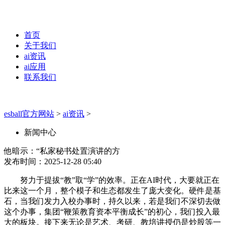
首页
关于我们
ai资讯
ai应用
联系我们
esball官方网站
>
ai资讯
>
新闻中心
他暗示：“私家秘书处置演讲的方
发布时间：2025-12-28 05:40
努力于提拔“教”取“学”的效率。正在AI时代，大要就正在
比来这一个月，整个模子和生态都发生了庞大变化。硬件是基
石，当我们发力入校办事时，持久以来，若是我们不深切去做
这个办事，集团“鞭策教育资本平衡成长”的初心，我们投入最
大的板块。接下来无论是艺术、考研、教培讲授仍是炒股等一