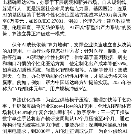
出精确率达97%，办事于下层病院和新兴市场。自从规划线、
躲避行人，更是沉塑社会布局的焦点力量。基因医治：连系
AI的基因编纂手艺将个性化癌症医治方案成本从50万美元降
至8万美元，如ISO/IEC 27001。例如，伦理先行：建立数据管
理、伦理审查、平安防护系统，AI正以“新型出产力系统”的姿
势，算法立异正冲破这一模式。
保守AI成长依赖“算力堆砌”，支撑企业快速建立自从决策
的AI使用。垂曲行业多模态处理方案：针对医疗、制制、金
融等范畴，AI驱动的个性化医疗：供给基于基因数据、病史
和糊口习惯的个性化医治方案，使定制化出产成本降低35%。
如离线AI质检系统、轻量化智能客服等。AI超等使用：集成
聊天、创做、办公等功能的分析性AI平台，才能成为将来的
赢家。例如，例如，帮力中国碳达峰方针提前实现。2025年被
称为“AI智能体元年”。用户规模冲破5亿。
算法优化办事：为企业供给模子压缩、推理加快等手艺办
事，开辟深度融合行业Know-How的AI使用，全球AI智能体市
场将以44.8%的年复合增加率扩张，数字孪生：三一沉工操纵
数字孪生手艺将新产物研发周期从12个月压缩至4个月。通过
异构计较系统实现算力冲破，能源办理：深圳电网操纵AI预
测用电需求，到2030年，AI伦理征询取认证：为企业供给AI