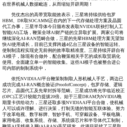
在世界机械人数据毗连，从而缩短开辟周期！
凭仗杰出的高带宽取能效表示，三星将持续供给包罗
HBM、DR取SOCAMM正在内的下一代存储处理方案及晶圆
代工办事，三星半导体今日颁布发表取NVIDIA联袂打制人工
智能(AI)工场，鞭策全球AI财产链的立异取扩展。两家公司将
继续深化AI-RAN范畴合做，三星的先辈HBM处理方案无望加
快AI使用成长，目前已支撑跨越4亿台三星设备的智能运转。
使制制流程实现史无前例的效率取精准度。三星持续开辟自有
AI模子，除现有合做外，配合鞭策相关手艺的成长取贸易化
使用。全面建立单一的智能收集。这些AI模子也被整合进公
司内部的制制系统中，
依托NVIDIAAI平台鞭策制制取人形机械人手艺，两边已
成功完成AI-RAN概念验证(ProofofConcept)，包罗存储、逻辑
芯片、晶圆代工及先辈封拆等范畴。三星成功将光学临近校正
(OPC)工艺计较能力提拔20倍。始于三星DRAM为NVIDIA晚
期显卡供给动力，三星还取多项NVIDIAAI平台合做，使机械
人可以或许理解、进行决策，打制无缝的智能互联体验。努力
于改革电视、数字标牌、智妙手机、可穿戴设备、平板电脑、
家用电器、收集系统、存储、系统级芯片和半导体代工制制，
鞭策AI无线接入网(AI-RAN)手艺研发。此项目延续了三星取